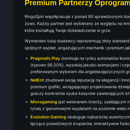
Premium Partnerzy Oprogram
RingoSpin współpracuje z ponad 80 sprawdzonymi dosta
żywo. Każdy partner jest wybierany ze względu na inno
które kształtują Twoje doświadczenie w grze.
Wymienieni tutaj dostawcy reprezentują złoty standard 
spójnych wypłat, angażujących mechanik i premium jak
Pragmatic Play
dominuje na rynku automatów ikonic
(typowo 96,50%), wysokiej jakości animacjami i cz
preferowanym wyborem dla angielskojęzycznych gra
NetEnt
zbudował swoją reputację na elegancji i inno
premium grafiki, wciągającego projektowania dźwięk
graczy konkretnie szuka kasynów zawierających ich 
Microgaming
jest weteranem branży, zasilającym n
tytułu z genuinowymi wypłatami na poziomie wielu 
Evolution Gaming
obsługuje najbardziej autentyczn
łączące prawdziwych krupierów, interaktywne funkc