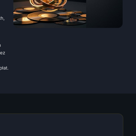
ch,
m
zez
łat.