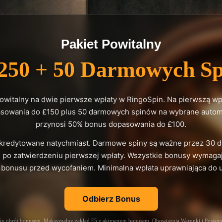
Pakiet Powitalny
250 + 50 Darmowych S
owitalny na dwie pierwsze wpłaty w RingoSpin. Na pierwszą wp
sowania do £150 plus 50 darmowych spinów na wybrane automa
przynosi 50% bonus dopasowania do £100.
 kredytowane natychmiast. Darmowe spiny są ważne przez 30 dni
 po zatwierdzeniu pierwszej wpłaty. Wszystkie bonusy wymaga
 bonusu przed wycofaniem. Minimalna wpłata uprawniająca do ud
Odbierz Bonus
5x obrót bonusem. Maksymalny zakład £5 z aktywnym bonusem. Obowiązują Warunki i Postano