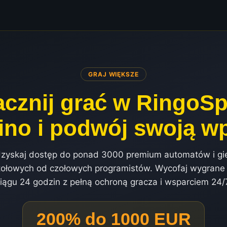
GRAJ WIĘKSZE
acznij grać w RingoSp
ino i podwój swoją wp
zyskaj dostęp do ponad 3000 premium automatów i gi
tołowych od czołowych programistów. Wycofaj wygrane
iągu 24 godzin z pełną ochroną gracza i wsparciem 24/
200% do 1000 EUR