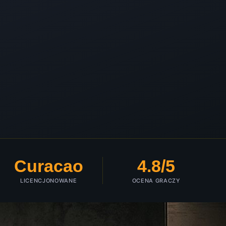
Curacao
4.8/5
LICENCJONOWANE
OCENA GRACZY