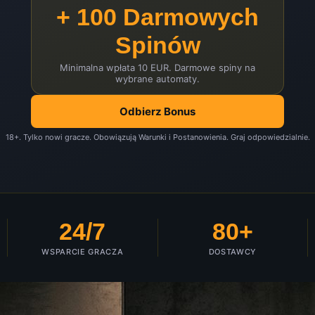
+ 100 Darmowych
Spinów
Minimalna wpłata 10 EUR. Darmowe spiny na
wybrane automaty.
Odbierz Bonus
18+. Tylko nowi gracze. Obowiązują Warunki i Postanowienia. Graj odpowiedzialnie.
24/7
80+
WSPARCIE GRACZA
DOSTAWCY