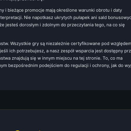
ny i bieżące promocje mają określone warunki obrotu i daty
terpretacji. Nie napotkasz ukrytych pułapek ani sald bonusowy
że jesteś dorosłym i zdolnym do przeczytania tego, na co się
ustw. Wszystkie gry są niezależnie certyfikowane pod względe
eśli ich potrzebujesz, a nasz zespół wsparcia jest dostępny pr
ństwa znajdują się w innym miejscu na tej stronie. To, co ma
amym bezpośrednim podejściem do regulacji i ochrony, jak do wyp