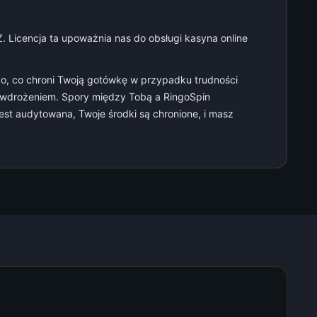
. Licencja ta upoważnia nas do obsługi kasyna online
o, co chroni Twoją gotówkę w przypadku trudności
d wdrożeniem. Spory między Tobą a RingoSpin
est audytowana, Twoje środki są chronione, i masz