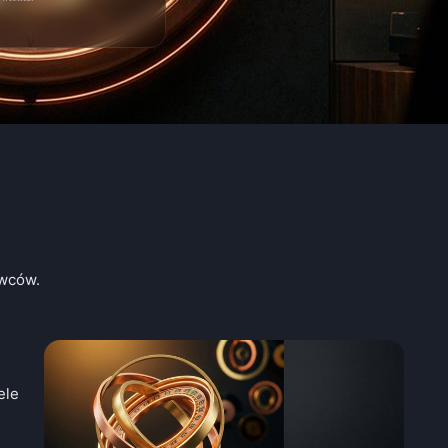
awców.
ele