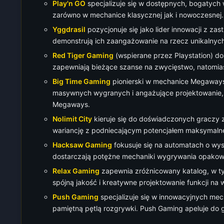
Play'n GO
specjalizuje się w dostępnych, bogatych
zarówno w mechanice klasycznej jak i nowoczesnej. D
Yggdrasil
pozycjonuje się jako lider innowacji z zas
demonstrują ich zaangażowanie na rzecz unikalnych
Red Tiger Gaming
(wspierane przez Playstation) 
zapewniają bieżące szanse na zwycięstwo, natomiast 
Big Time Gaming
pionierski w mechanice Megaways, 
masywnych wygranych i angażujące projektowanie, k
Megaways.
Nolimit City
kieruje się do doświadczonych graczy z
wariancję z podniecającym potencjałem maksymalne
Hacksaw Gaming
fokusuje się na automatach o wys
dostarczają potężne mechaniki wygrywania opakow
Relax Gaming
zapewnia zróżnicowany katalog, w ty
spójną jakość i kreatywne projektowanie funkcji na
Push Gaming
specjalizuje się w innowacyjnych mec
pamiętną pętlą rozgrywki. Push Gaming apeluje do