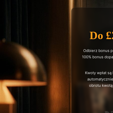
Do £
Odbierz bonus p
100% bonus dopa
Kwoty wpłat są
automatycznie
obrotu kwotą
18+. 2